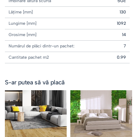
Îmbinare latura scurtă
5Gc
Lățime [mm]
130
Lungime [mm]
1092
Grosime [mm]
14
Numărul de plăci dintr-un pachet:
7
Cantitate pachet m2
0.99
S-ar putea să vă placă