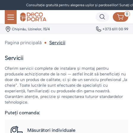
Consultație gratuită pentru alegerea ușilor și pardoselilor! Sunați ch
0
Chișinău, Uzinelor, 15/4
+373 6111 00 99
Pagina principală
Servicii
Servicii
Oferim servicii complete de instalare și montaj pentru
produsele achiziționate de la noi — astfel încât să beneficiați nu
doar de un produs de calitate, ci și de un serviciu profesional „la
cheie”. Toate lucrările sunt efectuate de specialiști cu
experiență, familiarizați cu produsele din gama noastră.
Garantăm atenție, precizie și respectarea tuturor standardelor
tehnologice.
Puteți comanda:
Măsurători individuale