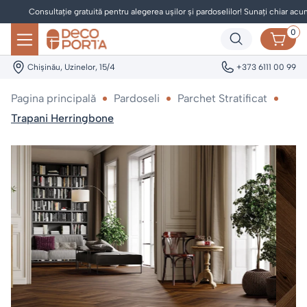
Consultație gratuită pentru alegerea ușilor și pardoselilor! Sunați chiar acum!
0
Chișinău, Uzinelor, 15/4
+373 6111 00 99
Pagina principală
Pardoseli
Parchet Stratificat
Trapani Herringbone